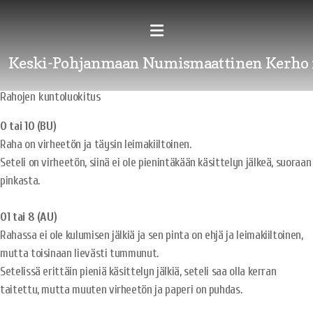
Keski-Pohjanmaan Numismaattinen Kerho 
Rahojen kuntoluokitus
0 tai 10 (BU)
Raha on virheetön ja täysin leimakiiltoinen.
Seteli on virheetön, siinä ei ole pienintäkään käsittelyn jälkeä, suoraan
pinkasta.
01 tai 8 (AU)
Rahassa ei ole kulumisen jälkiä ja sen pinta on ehjä ja leimakiiltoinen,
mutta toisinaan lievästi tummunut.
Setelissä erittäin pieniä käsittelyn jälkiä, seteli saa olla kerran
taitettu, mutta muuten virheetön ja paperi on puhdas.