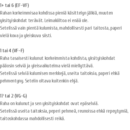
1+ tai 6 (EF-VF)
Rahan korkeimmisaa kohdissa pieniä käsittelyn jälkiä, muuten
yksityiskohdat terävät. Leimakiiltoa ei enää ole.
Setelissä vain pientä kulumista, mahdollisesti pari taitosta, paperi
vielä kova ja yleiskuva siisti.
1 tai 4 (VF-F)
Raha tasaisesti kulunut korkeimmista kohdista, yksityiskohdat
pääosin selviä ja yleisvaikutelma vielä miellyttävä.
Setelissä selviä kulumisen merkkejä, useita taitoksia, paperi ehkä
pehmentyny. Setelin oltava kuitenkin ehjä.
1? tai 2 (VG-G)
Raha on kulunut ja sen yksityiskohdat ovat epäselviä.
Setelissä useita taitoksia, peperi pehmeä, reunoissa ehkä repeytymiä,
taitoskohdassa mahdollisesti reikä.