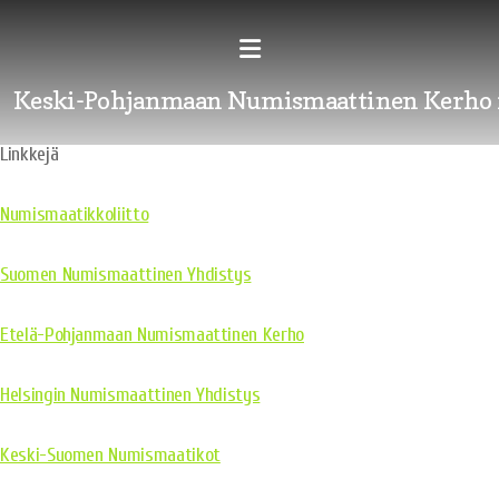
Keski-Pohjanmaan Numismaattinen Kerho 
Linkkejä
Numismaatikkoliitto
Suomen Numismaattinen Yhdistys
Etelä-Pohjanmaan Numismaattinen Kerho
Helsingin Numismaattinen Yhdistys
Keski-Suomen Numismaatikot